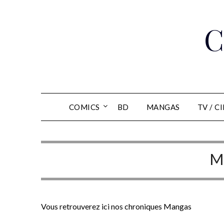
Skip
to
C
content
COMICS
BD
MANGAS
TV / C
M
Vous retrouverez ici nos chroniques Mangas