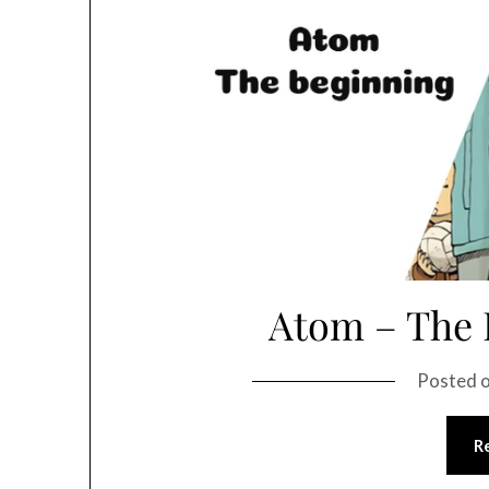
Atom – The 
Posted 
R