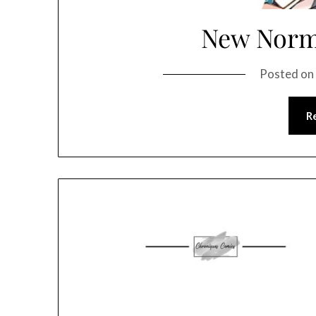
New Norm
Posted o
R