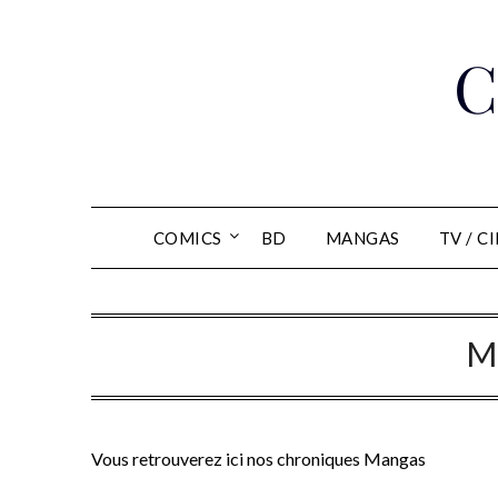
Skip
to
C
content
COMICS
BD
MANGAS
TV / C
M
Vous retrouverez ici nos chroniques Mangas