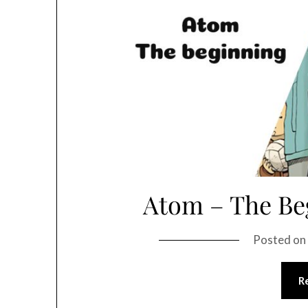
Atom – The Be
Posted o
R