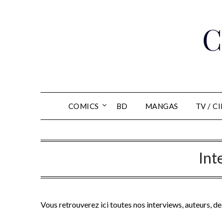
Skip
to
C
content
COMICS
BD
MANGAS
TV / C
Int
Vous retrouverez ici toutes nos interviews, auteurs, des