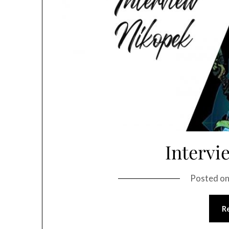
Intervi
Posted o
R