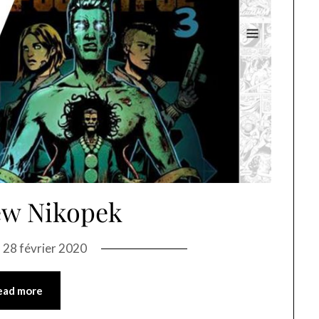
ew Nikopek
n
28 février 2020
ead more