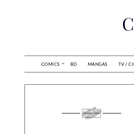
Skip
to
C
content
COMICS
BD
MANGAS
TV / C