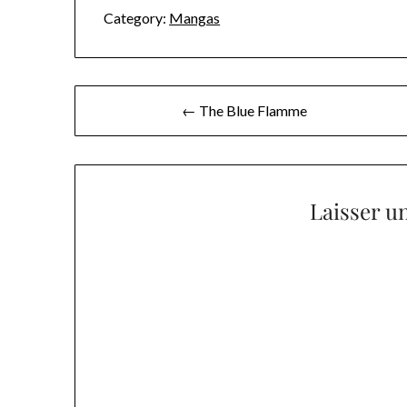
Category:
Mangas
Navigation
← The Blue Flamme
de
l’article
Laisser u