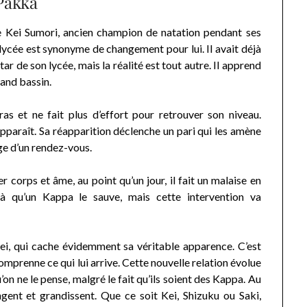
Pakka
e Kei Sumori, ancien champion de natation pendant ses
lycée est synonyme de changement pour lui. Il avait déjà
ar de son lycée, mais la réalité est tout autre. Il apprend
rand bassin.
as et ne fait plus d’effort pour retrouver son niveau.
éapparaît. Sa réapparition déclenche un pari qui les amène
nge d’un rendez-vous.
r corps et âme, au point qu’un jour, il fait un malaise en
là qu’un Kappa le sauve, mais cette intervention va
i, qui cache évidemment sa véritable apparence. C’est
omprenne ce qui lui arrive. Cette nouvelle relation évolue
n ne le pense, malgré le fait qu’ils soient des Kappa. Au
gent et grandissent. Que ce soit Kei, Shizuku ou Saki,