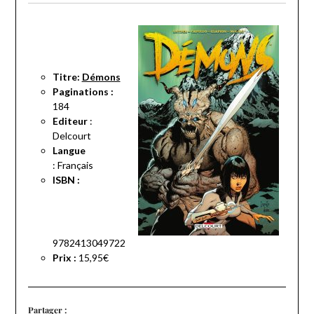
Titre:
Démons
Paginations :
184
Editeur
:
Delcourt
Langue
:
Français
ISBN :
9782413049722
Prix :
15,95€
Partager :