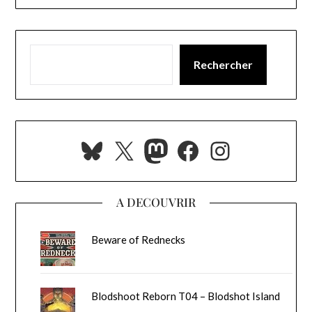
Rechercher
Bluesky
X
Mastodon
Facebook
Instagra
A DECOUVRIR
Beware of Rednecks
Blodshoot Reborn T04 – Blodshot Island