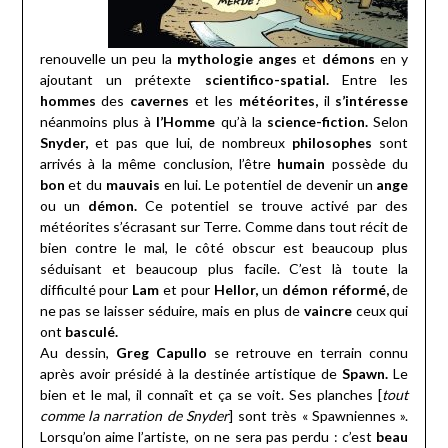
renouvelle un peu la
mythologie anges
et
démons
en y
ajoutant un prétexte
scientifico-spatial.
Entre les
hommes
des
cavernes
et les
météorites,
il
s’intéresse
néanmoins plus à
l’Homme
qu’à la
science-fiction.
Selon
Snyder,
et pas que lui, de nombreux
philosophes
sont
arrivés à la même conclusion, l’être
humain
possède du
bon
et du
mauvais
en lui. Le potentiel de devenir un
ange
ou un
démon.
Ce potentiel se trouve activé par des
météorites s’écrasant sur Terre. Comme dans tout récit de
bien contre le mal, le côté obscur est beaucoup plus
séduisant et beaucoup plus facile. C’est là toute la
difficulté pour
Lam
et pour
Hellor,
un
démon réformé,
de
ne pas se laisser séduire, mais en plus de
vaincre
ceux qui
ont
basculé.
Au dessin,
Greg Capullo
se retrouve en terrain connu
après avoir présidé à la destinée artistique de
Spawn.
Le
bien et le mal, il connaît et ça se voit. Ses planches [
tout
comme la narration de Snyder
] sont très « Spawniennes ».
Lorsqu’on aime l’artiste, on ne sera pas perdu : c’est
beau