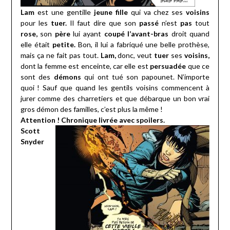
Lam
est une gentille
jeune fille
qui va chez ses
voisins
pour les
tuer.
Il faut dire que son
passé
n’est
pas
tout
rose,
son
père
lui ayant
coupé l’avant-bras
droit quand
elle était
petite.
Bon, il lui a fabriqué une belle prothèse,
mais ça ne fait pas tout.
Lam,
donc, veut
tuer
ses
voisins,
dont la femme est enceinte, car elle est
persuadée
que ce
sont des
démons
qui ont tué son papounet. N’importe
quoi ! Sauf que quand les gentils voisins commencent à
jurer comme des charretiers et que débarque un bon vrai
gros démon des familles, c’est plus la même !
Attention ! Chronique livrée avec spoilers.
Scott
Snyder