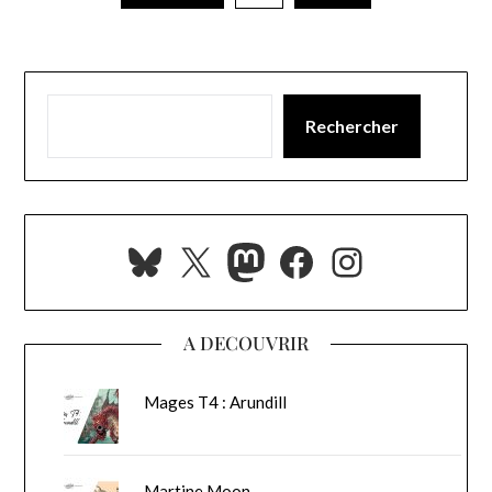
Rechercher
Bluesky
X
Mastodon
Facebook
Instagra
A DECOUVRIR
Mages T4 : Arundill
Martine Moon