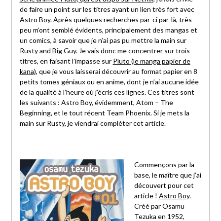
de faire un point sur les titres ayant un lien très fort avec
Astro Boy. Après quelques recherches par-ci par-là, très
peu m’ont semblé évidents, principalement des mangas et
un comics, à savoir que je n’ai pas pu mettre la main sur
Rusty and Big Guy. Je vais donc me concentrer sur trois
titres, en faisant l’impasse sur
Pluto (le manga papier de
kana)
, que je vous laisserai découvrir au format papier en 8
petits tomes géniaux ou en anime, dont je n’ai aucune idée
de la qualité à l’heure où j’écris ces lignes. Ces titres sont
les suivants : Astro Boy, évidemment, Atom – The
Beginning, et le tout récent Team Phoenix. Si je mets la
main sur Rusty, je viendrai compléter cet article.
Commençons par la
base, le maître que j’ai
découvert pour cet
article !
Astro Boy
.
Créé par Osamu
Tezuka en 1952,