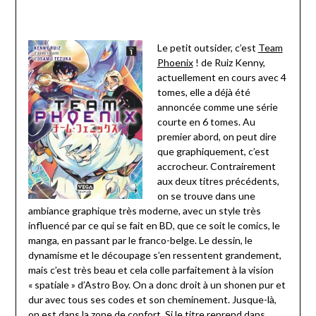
Le petit outsider, c’est
Team
Phoenix
! de Ruiz Kenny,
actuellement en cours avec 4
tomes, elle a déjà été
annoncée comme une série
courte en 6 tomes. Au
premier abord, on peut dire
que graphiquement, c’est
accrocheur. Contrairement
aux deux titres précédents,
on se trouve dans une
ambiance graphique très moderne, avec un style très
influencé par ce qui se fait en BD, que ce soit le comics, le
manga, en passant par le franco-belge. Le dessin, le
dynamisme et le découpage s’en ressentent grandement,
mais c’est très beau et cela colle parfaitement à la vision
« spatiale » d’Astro Boy. On a donc droit à un shonen pur et
dur avec tous ses codes et son cheminement. Jusque-là,
on est dans la zone de confort. Si le titre reprend dans