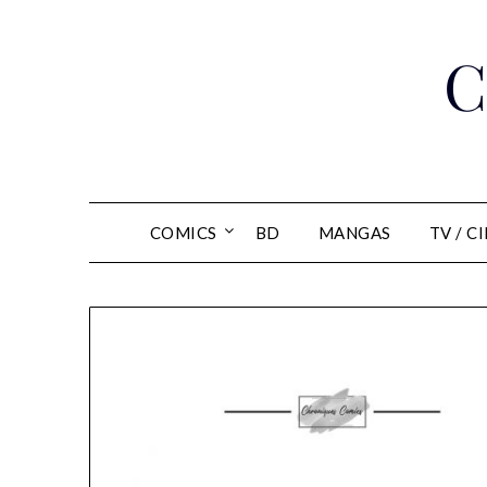
Skip
to
C
content
COMICS
BD
MANGAS
TV / C