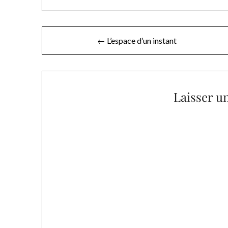
Navigation
← L’espace d’un instant
de
l’article
Laisser u