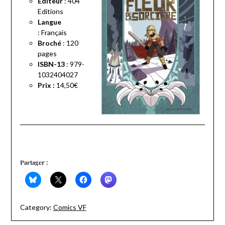
Éditeur
:
404
Editions
Langue
:
Français
Broché
:
120
pages
ISBN-13
:
979-
1032404027
Prix :
14,50€
Partager :
Category:
Comics VF