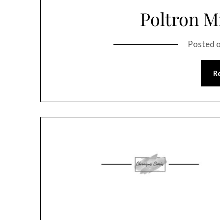
Poltron M
Posted 
R