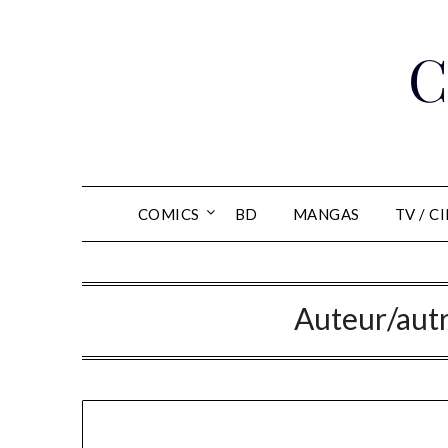
Skip
to
C
content
COMICS
BD
MANGAS
TV / C
Auteur/autr