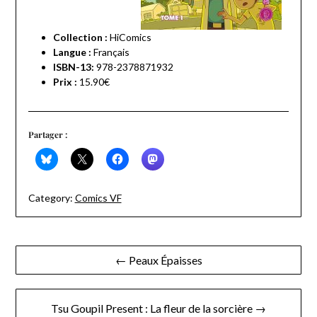
Collection :
HiComics
Langue :
Français
ISBN-13:
978-2378871932
Prix :
15.90€
Partager :
Category:
Comics VF
Navigation
← Peaux Épaisses
de
l’article
Tsu Goupil Present : La fleur de la sorcière →