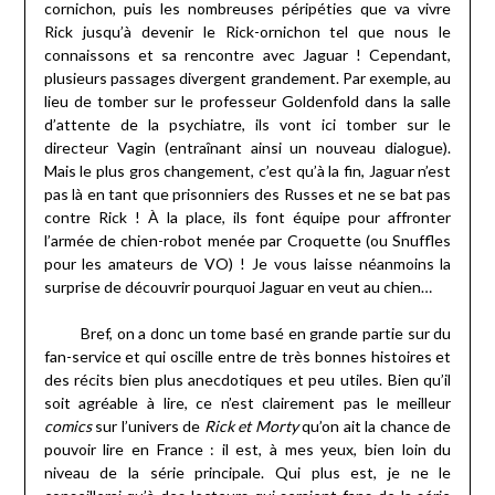
cornichon, puis les nombreuses péripéties que va vivre
Rick jusqu’à devenir le Rick-ornichon tel que nous le
connaissons et sa rencontre avec Jaguar ! Cependant,
plusieurs passages divergent grandement. Par exemple, au
lieu de tomber sur le professeur Goldenfold dans la salle
d’attente de la psychiatre, ils vont ici tomber sur le
directeur Vagin (entraînant ainsi un nouveau dialogue).
Mais le plus gros changement, c’est qu’à la fin, Jaguar n’est
pas là en tant que prisonniers des Russes et ne se bat pas
contre Rick ! À la place, ils font équipe pour affronter
l’armée de chien-robot menée par Croquette (ou Snuffles
pour les amateurs de VO) ! Je vous laisse néanmoins la
surprise de découvrir pourquoi Jaguar en veut au chien…
Bref, on a donc un tome basé en grande partie sur du
fan-service et qui oscille entre de très bonnes histoires et
des récits bien plus anecdotiques et peu utiles. Bien qu’il
soit agréable à lire, ce n’est clairement pas le meilleur
comics
sur l’univers de
Rick et Morty
qu’on ait la chance de
pouvoir lire en France : il est, à mes yeux, bien loin du
niveau de la série principale. Qui plus est, je ne le