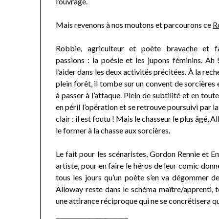
l’ouvrage.
Mais revenons à nos moutons et parcourons ce
R
Robbie, agriculteur et poète bravache et f
passions : la poésie et les jupons féminins. Ah !
l’aider dans les deux activités précitées. À la rech
plein forêt, il tombe sur un convent de sorcières
à passer à l’attaque. Plein de subtilité et en toute
en péril l’opération et se retrouve poursuivi par l
clair : il est foutu ! Mais le chasseur le plus âgé, A
le former à la chasse aux sorcières.
Le fait pour les scénaristes, Gordon Rennie et Em
artiste, pour en faire le héros de leur comic donne
tous les jours qu’un poète s’en va dégommer de 
Alloway reste dans le schéma maître/apprenti, 
une attirance réciproque qui ne se concrétisera qu