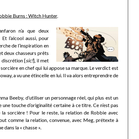
obbie Burns : Witch Hunter
.
anfaron n’a que deux
 Et l’alcool aussi, pour
erche de l’inspiration en
 et deux chasseurs prêts
 discrétion [
sic!
], il met
a sorcière en chef qui lui appose sa marque. Le verdict est
lloway, a vu une étincelle en lui. Il va alors entreprendre de
ma Beeby, d’utiliser un personnage réel, qui plus est un
 une touche d’originalité certaine à ce titre. Ce n’est pas
la sorcière ! Pour le reste, la relation de Robbie avec
tout comme la relation, convenue, avec Meg, prétexte à
e dans la « chasse ».