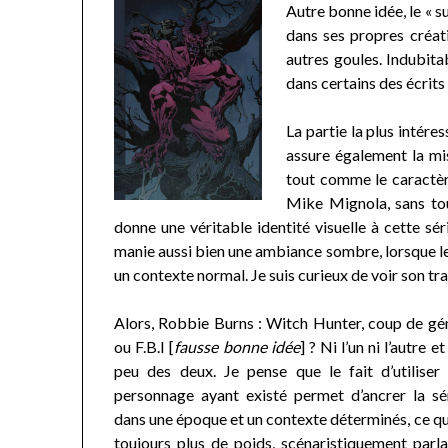
Autre bonne idée, le « s
dans ses propres créat
autres goules. Indubitab
dans certains des écrits 
La partie la plus intére
assure également la mi
tout comme le caractèr
Mike Mignola, sans tou
donne une véritable identité visuelle à cette sér
manie aussi bien une ambiance sombre, lorsque le
un contexte normal. Je suis curieux de voir son tra
Alors, Robbie Burns : Witch Hunter, coup de gé
ou F.B.I [
fausse bonne idée
] ? Ni l’un ni l’autre et
peu des deux. Je pense que le fait d’utiliser
personnage ayant existé permet d’ancrer la sé
dans une époque et un contexte déterminés, ce qu
toujours plus de poids, scénaristiquement parla