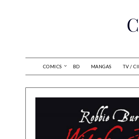
Skip
to
C
content
COMICS
BD
MANGAS
TV / C