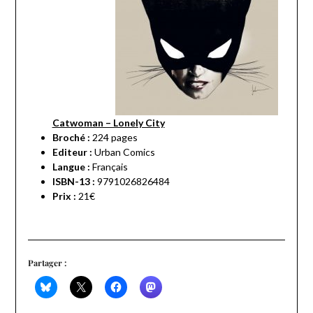
Catwoman – Lonely City
Broché :
224 pages
Editeur :
Urban Comics
Langue :
Français
ISBN-13 :
9791026826484
Prix :
21€
Partager :