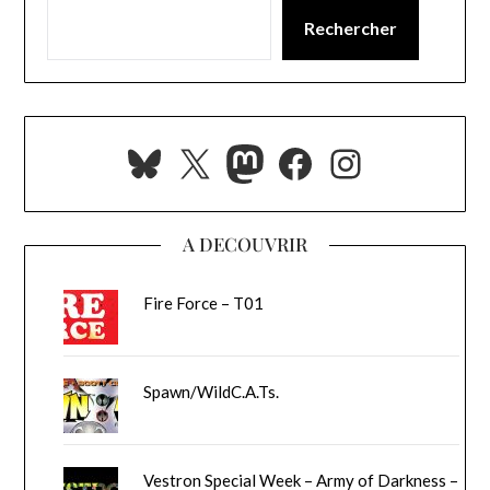
Rechercher
Bluesky
X
Mastodon
Facebook
Instagra
A DECOUVRIR
Fire Force – T01
Spawn/WildC.A.Ts.
Vestron Special Week – Army of Darkness –