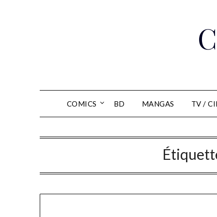
Skip
to
C
content
COMICS
BD
MANGAS
TV / C
Étiquett