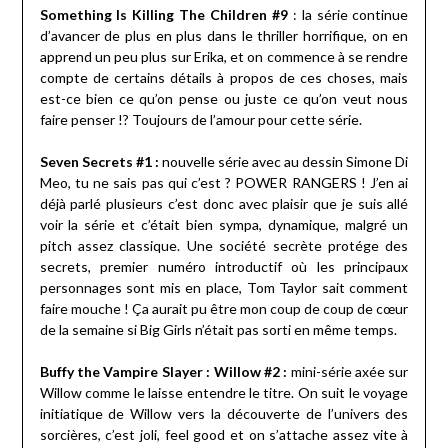
Something Is Killing The Children #9
: la série continue
d’avancer de plus en plus dans le thriller horrifique, on en
apprend un peu plus sur Erika, et on commence à se rendre
compte de certains détails à propos de ces choses, mais
est-ce bien ce qu’on pense ou juste ce qu’on veut nous
faire penser !? Toujours de l’amour pour cette série.
Seven Secrets #1 :
nouvelle série avec au dessin Simone Di
Meo, tu ne sais pas qui c’est ? POWER RANGERS ! J’en ai
déjà parlé plusieurs c’est donc avec plaisir que je suis allé
voir la série et c’était bien sympa, dynamique, malgré un
pitch assez classique. Une société secrète protége des
secrets, premier numéro introductif où les principaux
personnages sont mis en place, Tom Taylor sait comment
faire mouche ! Ça aurait pu être mon coup de coup de cœur
de la semaine si Big Girls n’était pas sorti en même temps.
Buffy the Vampire Slayer : Willow #2 :
mini-série axée sur
Willow comme le laisse entendre le titre. On suit le voyage
initiatique de Willow vers la découverte de l’univers des
sorcières, c’est joli, feel good et on s’attache assez vite à