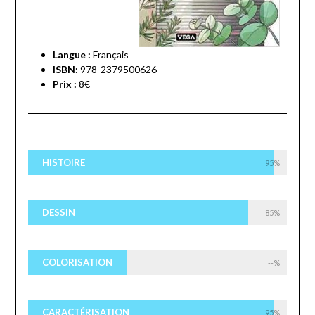
Langue :
Français
ISBN:
978-2379500626
Prix :
8€
HISTOIRE
95%
DESSIN
85%
COLORISATION
--%
CARACTÉRISATION
95%