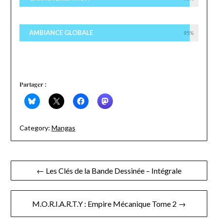
AMBIANCE GLOBALE
95%
Partager :
Category:
Mangas
Navigation
← Les Clés de la Bande Dessinée – Intégrale
de
l’article
M.O.R.I.A.R.T.Y : Empire Mécanique Tome 2 →