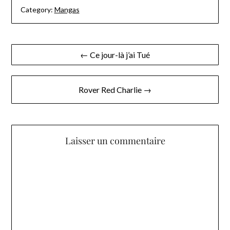
Category:
Mangas
Navigation
← Ce jour-là j’ai Tué
de
l’article
Rover Red Charlie →
Laisser un commentaire