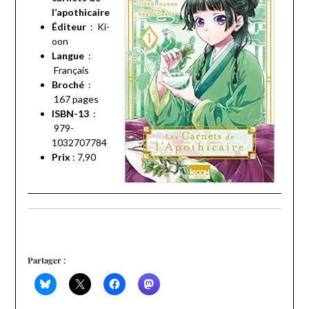
l’apothicaire
Éditeur
‏ : ‎
Ki-
oon
Langue
‏ :
‎
Français
Broché
‏ :
‎
167 pages
ISBN-13
‏ :
‎
979-
1032707784
Prix
: 7,90
Partager :