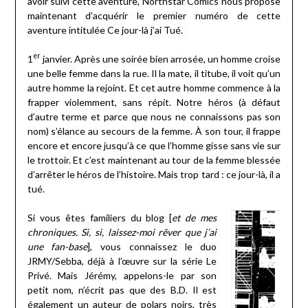
avoir suivi cette aventure, Northstar Comics nous propose
maintenant d’acquérir le premier numéro de cette
aventure intitulée Ce jour-là j’ai Tué.
er
1
janvier. Après une soirée bien arrosée, un homme croise
une belle femme dans la rue. Il la mate, il titube, il voit qu’un
autre homme la rejoint. Et cet autre homme commence à la
frapper violemment, sans répit. Notre héros (à défaut
d’autre terme et parce que nous ne connaissons pas son
nom) s’élance au secours de la femme. À son tour, il frappe
encore et encore jusqu’à ce que l’homme gisse sans vie sur
le trottoir. Et c’est maintenant au tour de la femme blessée
d’arrêter le héros de l’histoire. Mais trop tard : ce jour-là, il a
tué.
Si vous êtes familiers du blog [
et de mes
chroniques. Si, si, laissez-moi rêver que j’ai
une fan-base
], vous connaissez le duo
JRMY/Sebba, déjà à l’œuvre sur la série Le
Privé. Mais Jérémy, appelons-le par son
petit nom, n’écrit pas que des B.D. Il est
également un auteur de polars noirs, très