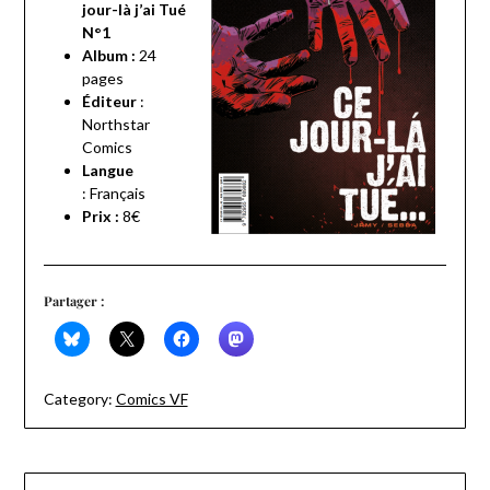
jour-là j’ai Tué
N°1
Album :
24
pages
Éditeur
:
Northstar
Comics
Langue
:
Français
Prix
:
8€
Partager :
Category:
Comics VF
Navigation