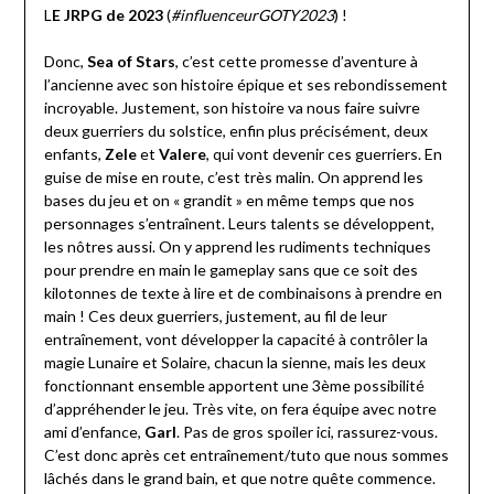
L
E JRPG de 2023
(
#influenceurGOTY2023
) !
Donc,
Sea of Stars
, c’est cette promesse d’aventure à
l’ancienne avec son histoire épique et ses rebondissement
incroyable. Justement, son histoire va nous faire suivre
deux guerriers du solstice, enfin plus précisément, deux
enfants,
Zele
et
Valere
, qui vont devenir ces guerriers. En
guise de mise en route, c’est très malin. On apprend les
bases du jeu et on « grandit » en même temps que nos
personnages s’entraînent. Leurs talents se développent,
les nôtres aussi. On y apprend les rudiments techniques
pour prendre en main le gameplay sans que ce soit des
kilotonnes de texte à lire et de combinaisons à prendre en
main ! Ces deux guerriers, justement, au fil de leur
entraînement, vont développer la capacité à contrôler la
magie Lunaire et Solaire, chacun la sienne, mais les deux
fonctionnant ensemble apportent une 3ème possibilité
d’appréhender le jeu. Très vite, on fera équipe avec notre
ami d’enfance,
Garl
. Pas de gros spoiler ici, rassurez-vous.
C’est donc après cet entraînement/tuto que nous sommes
lâchés dans le grand bain, et que notre quête commence.