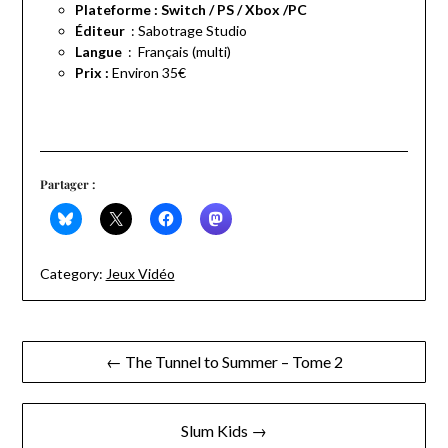
Plateforme : Switch / PS / Xbox /PC
: ‎Sabotrage Studio
Langue
‏ : ‎
Français (multi)
Prix :
Environ 35€
Partager :
Category:
Jeux Vidéo
Navigation
← The Tunnel to Summer – Tome 2
de
l’article
Slum Kids →