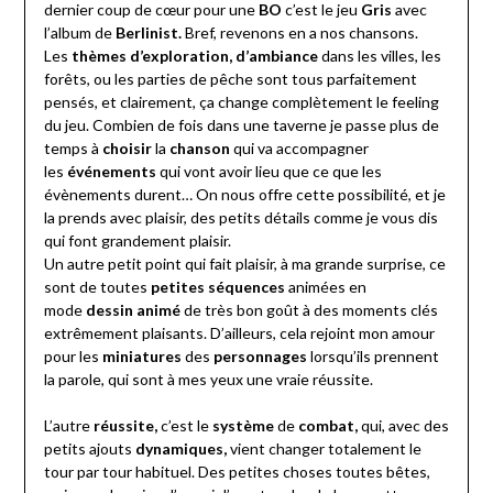
dernier coup de cœur pour une
BO
c’est le jeu
Gris
avec
l’album de
Berlinist.
Bref, revenons en a nos chansons.
Les
thèmes d’exploration, d’ambiance
dans les villes, les
forêts, ou les parties de pêche sont tous parfaitement
pensés, et clairement, ça change complètement le feeling
du jeu. Combien de fois dans une taverne je passe plus de
temps à
choisir
la
chanson
qui va accompagner
les
événements
qui vont avoir lieu que ce que les
évènements durent… On nous offre cette possibilité, et je
la prends avec plaisir, des petits détails comme je vous dis
qui font grandement plaisir.
Un autre petit point qui fait plaisir, à ma grande surprise, ce
sont de toutes
petites séquences
animées en
mode
dessin animé
de très bon goût à des moments clés
extrêmement plaisants. D’ailleurs, cela rejoint mon amour
pour les
miniatures
des
personnages
lorsqu’ils prennent
la parole, qui sont à mes yeux une vraie réussite.
L’autre
réussite,
c’est le
système
de
combat,
qui, avec des
petits ajouts
dynamiques,
vient changer totalement le
tour par tour habituel. Des petites choses toutes bêtes,