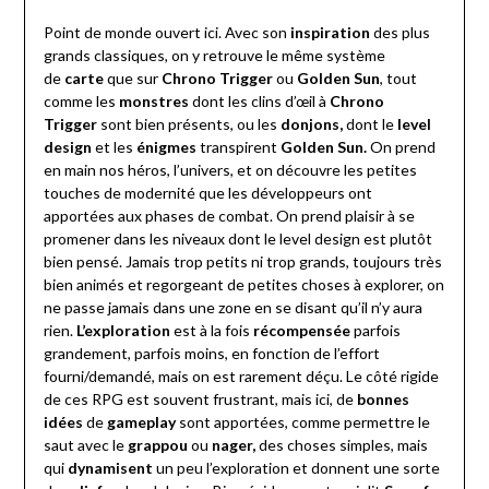
Point de monde ouvert ici. Avec son
inspiration
des plus
grands classiques, on y retrouve le même système
de
carte
que sur
Chrono
Trigger
ou
Golden
S
un
, tout
comme les
monstres
dont les clins d’œil à
Chrono
Trigger
sont bien présents, ou les
donjons,
dont le
level
design
et les
énigmes
transpirent
Golden Sun.
On prend
en main nos héros, l’univers, et on découvre les petites
touches de modernité que les développeurs ont
apportées aux phases de combat. On prend plaisir à se
promener dans les niveaux dont le level design est plutôt
bien pensé. Jamais trop petits ni trop grands, toujours très
bien animés et regorgeant de petites choses à explorer, on
ne passe jamais dans une zone en se disant qu’il n’y aura
rien.
L’exploration
est à la fois
récompensée
parfois
grandement, parfois moins, en fonction de l’effort
fourni/demandé, mais on est rarement déçu. Le côté rigide
de ces RPG est souvent frustrant, mais ici, de
bonnes
idées
de
gameplay
sont apportées, comme permettre le
saut avec le
grappou
ou
nager,
des choses simples, mais
qui
dynamisent
un peu l’exploration et donnent une sorte