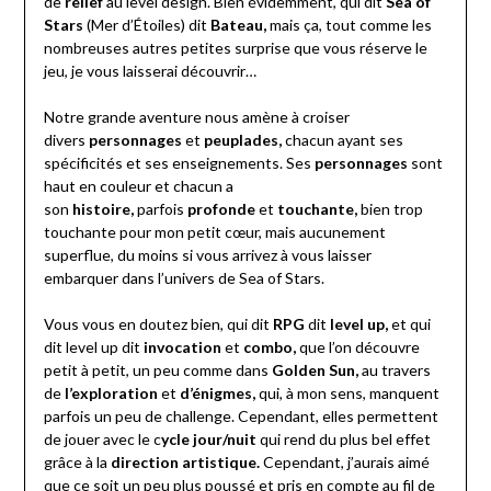
de
relief
au level design. Bien évidemment, qui dit
Sea of
Stars
(Mer d’Étoiles) dit
Bateau,
mais ça, tout comme les
nombreuses autres petites surprise que vous réserve le
jeu, je vous laisserai découvrir…
Notre grande aventure nous amène à croiser
divers
personnages
et
peuplade
s,
chacun ayant ses
spécificités et ses enseignements. Ses
personnages
sont
haut en couleur et chacun a
son
histoire,
parfois
profonde
et
touchante,
bien trop
touchante pour mon petit cœur, mais aucunement
superflue, du moins si vous arrivez à vous laisser
embarquer dans l’univers de Sea of Stars.
Vous vous en doutez bien, qui dit
RPG
dit
level up,
et qui
dit level up dit
invocation
et
combo,
que l’on découvre
petit à petit, un peu comme dans
Golden Sun,
au travers
de
l’exploration
et
d’énigmes,
qui, à mon sens, manquent
parfois un peu de challenge. Cependant, elles permettent
de jouer avec le c
ycle jour/nuit
qui rend du plus bel effet
grâce à la
direction artistique.
Cependant, j’aurais aimé
que ce soit un peu plus poussé et pris en compte au fil de