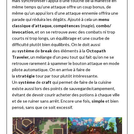
mais synchroniser l’appui d’une touche de la manette en
même temps qu’une attaque offre un coup bonus, de
même qu’un appui lors d’une attaque ennemie offrira une
parade qui réduira les dégâts. Ajouté à cela un
menu
classique d’attaque, compétences
(magie),
combo/
invocation,
et on se retrouve avec des combats ni trop
courts ni trop longs, un équilibrage et une courbe de
difficulté plutôt bien équilibrés. On le doit aussi
au
système
de
break
des éléments à la
Octopath
Traveler,
un mélange d’un peu tout qui fait qu’on ne se
retrouve rarement à spammer le bouton attaque en mode
pilote automatique. On en arrive à faire de
la
stratégie
tour par tour plutôt intéressante.
Un
système
de
craft
qui permet de faire de la cuisine
existe aussi lors des points de sauvegarde/campement,
évitant de devoir courir acheter des potions à chaque ville
et de se ruiner sans arrêt. Encore une fois,
simple
et bien
pensé, sans que ce soit excessif.