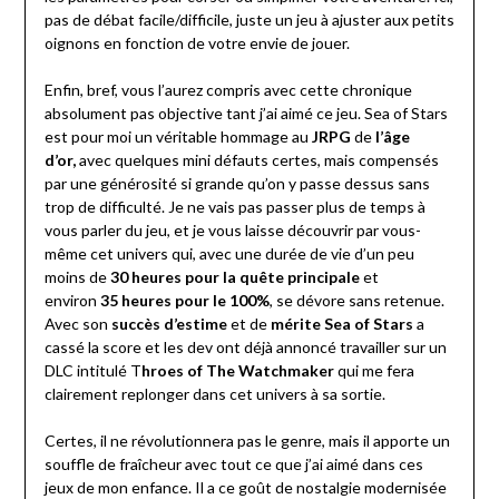
pas de débat facile/difficile, juste un jeu à ajuster aux petits
oignons en fonction de votre envie de jouer.
Enfin, bref, vous l’aurez compris avec cette chronique
absolument pas objective tant j’ai aimé ce jeu. Sea of Stars
est pour moi un véritable hommage au
JRPG
de
l’âge
d’or,
avec quelques mini défauts certes, mais compensés
par une générosité si grande qu’on y passe dessus sans
trop de difficulté. Je ne vais pas passer plus de temps à
vous parler du jeu, et je vous laisse découvrir par vous-
même cet univers qui, avec une durée de vie d’un peu
moins de
30 heures pour la quête principale
et
environ
35 heures pour le 100%
, se dévore sans retenue.
Avec son
succès d’estime
et de
mérite Sea of Stars
a
cassé la score et les dev ont déjà annoncé travailler sur un
DLC intitulé T
hroes of The Watchmaker
qui me fera
clairement replonger dans cet univers à sa sortie.
Certes, il ne révolutionnera pas le genre, mais il apporte un
souffle de fraîcheur avec tout ce que j’ai aimé dans ces
jeux de mon enfance. Il a ce goût de nostalgie modernisée