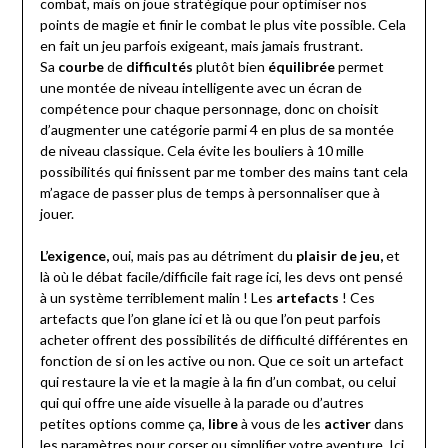
combat, mais on joue stratégique pour optimiser nos
points de magie et finir le combat le plus vite possible. Cela
en fait un jeu parfois exigeant, mais jamais frustrant.
Sa
courbe
de
difficultés
plutôt bien
équilibrée
permet
une montée de niveau intelligente avec un écran de
compétence pour chaque personnage, donc on choisit
d’augmenter une catégorie parmi 4 en plus de sa montée
de niveau classique. Cela évite les bouliers à 10 mille
possibilités qui finissent par me tomber des mains tant cela
m’agace de passer plus de temps à personnaliser que à
jouer.
L’exigence,
oui, mais pas au détriment du
plaisir de jeu,
et
là où le débat facile/difficile fait rage ici, les devs ont pensé
à un système terriblement malin ! Les
artefacts
! Ces
artefacts que l’on glane ici et là ou que l’on peut parfois
acheter offrent des possibilités de difficulté différentes en
fonction de si on les active ou non. Que ce soit un artefact
qui restaure la vie et la magie à la fin d’un combat, ou celui
qui qui offre une aide visuelle à la parade ou d’autres
petites options comme ça,
libre
à vous de les
activer
dans
les paramètres pour corser ou simplifier votre aventure. Ici,