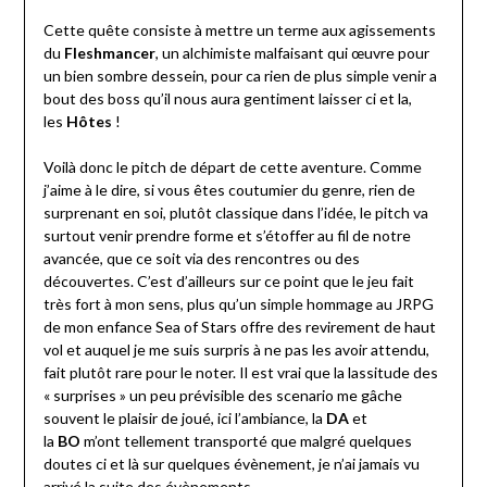
Cette quête consiste à mettre un terme aux agissements
du
Fleshmancer
, un alchimiste malfaisant qui œuvre pour
un bien sombre dessein, pour ca rien de plus simple venir a
bout des boss qu’il nous aura gentiment laisser ci et la,
les
Hôtes
!
Voilà donc le pitch de départ de cette aventure. Comme
j’aime à le dire, si vous êtes coutumier du genre, rien de
surprenant en soi, plutôt classique dans l’idée, le pitch va
surtout venir prendre forme et s’étoffer au fil de notre
avancée, que ce soit via des rencontres ou des
découvertes. C’est d’ailleurs sur ce point que le jeu fait
très fort à mon sens, plus qu’un simple hommage au JRPG
de mon enfance Sea of Stars offre des revirement de haut
vol et auquel je me suis surpris à ne pas les avoir attendu,
fait plutôt rare pour le noter. Il est vrai que la lassitude des
« surprises » un peu prévisible des scenario me gâche
souvent le plaisir de joué, ici l’ambiance, la
DA
et
la
BO
m’ont tellement transporté que malgré quelques
doutes ci et là sur quelques évènement, je n’ai jamais vu
arrivé la suite des évènements.