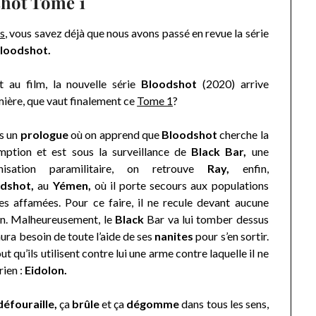
hot Tome 1
s
, vous savez déjà que nous avons passé en revue la série
loodshot.
 au film, la nouvelle série
Bloodshot
(2020) arrive
emière, que vaut finalement ce
Tome 1
?
s un
prologue
où on apprend que
Bloodshot
cherche la
mption et est sous la surveillance de
Black Bar,
une
nisation paramilitaire, on retrouve
Ray,
enfin,
dshot,
au
Yémen,
où il porte secours aux populations
les affamées. Pour ce faire, il ne recule devant aucune
on. Malheureusement, le
Black
Bar va lui tomber dessus
 aura besoin de toute l’aide de ses
nanites
pour s’en sortir.
ut qu’ils utilisent contre lui une arme contre laquelle il ne
rien :
Eidolon.
défouraille,
ça
brûle
et ça
dégomme
dans tous les sens,