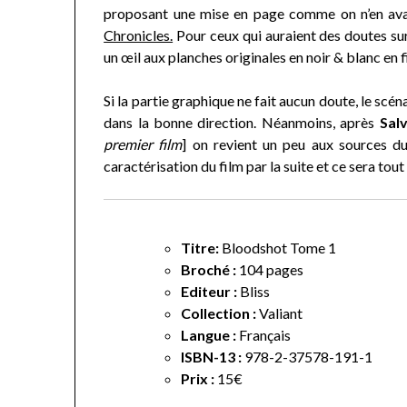
proposant une mise en page comme on n’en avai
Chronicles.
Pour ceux qui auraient des doutes su
un œil aux planches originales en noir & blanc en 
Si la partie graphique ne fait aucun doute, le scén
dans la bonne direction. Néanmoins, après
Sal
premier film
] on revient un peu aux sources du
caractérisation du film par la suite et ce sera tout
Titre:
Bloodshot Tome 1
Broché :
104 pages
Editeur :
Bliss
Collection :
Valiant
Langue :
Français
ISBN-13 :
978-2-37578-191-1
Prix :
15€