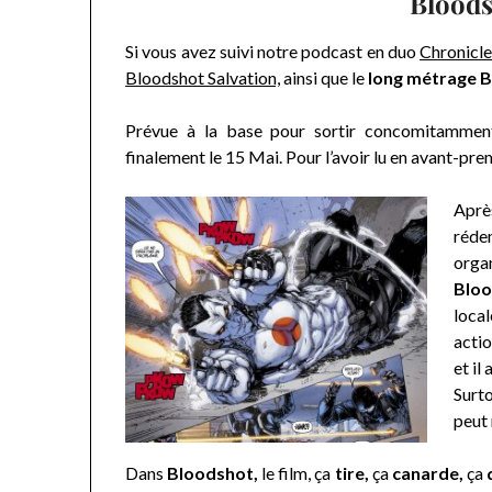
Bloods
Si vous avez suivi notre podcast en duo
Chronicle
Bloodshot Salvation,
ainsi que le
long métrage B
Prévue à la base pour sortir concomitamment
finalement le 15 Mai. Pour l’avoir lu en avant-pr
Aprè
réde
orga
Bloo
loca
acti
et il
Surto
peut 
Dans
Bloodshot,
le film, ça
tire,
ça
canarde,
ça