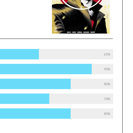
65%
90%
80%
70%
80%