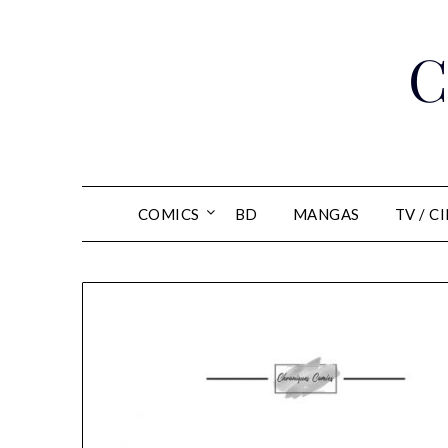
Skip
to
C
content
COMICS
BD
MANGAS
TV / C