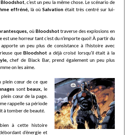
e
Bloodshot
, c’est un peu la même chose. Le scénario de
hme effréné,
là où
Salvation
était très centré sur lui-
brantesques,
où
Bloodshot
traverse des explosions en
 est une horreur tant c’est du n’importe quoi! À partir du
apporte un peu plus de consistance à l’histoire avec
rieuse que
Bloodshot
a déjà croisé lorsqu’il était à la
yle,
chef de Black Bar, prend également un peu plus
mme on les aime.
en plein cœur de ce que
nnages
sont
beaux,
le
 plein cœur de la page.
 me rappelle sa période
it à tomber de beauté.
ien à cette histoire
débordant d’énergie et