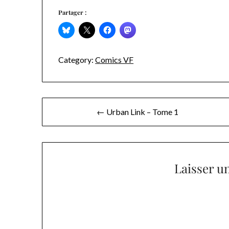
Partager :
Category:
Comics VF
Navigation
← Urban Link – Tome 1
de
l’article
Laisser u