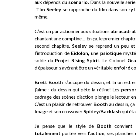
aux dépends du
scénario.
Dans la nouvelle séri
Tim Seeley
se rapproche du film dans son
ryt
même.
C’est un pur actionner aux situations
abracadra
chantant une comptine… En ça, le premier chapitre
second chapitre,
Seeley
se reprend un peu et 
l’introduction de
Eidolon,
une
psiotique
mysté
solde du
Projet Rising Spirit.
Le Colonel
Gra
d’épaisseur, s’avérant être un véritable
enfoiré
co
Brett Booth
s’occupe du dessin, et là on est 
j’aime : du dessin qui pète la rétine! Les
perso
cadrage des scènes d’action plonge le lecteur en
C’est un plaisir de retrouver
Booth
au dessin, ça
Image et son crossover
Spidey/Backlash
qui éta
Je pense que le style de
Booth
convient b
totalement
portée vers
l’action,
ses planches 