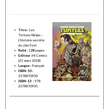
Titre :
Les
Tortues Ninjas –
L’histoire secrète
du clan Foot
Relié :
1
28
pages
Editeur :
Hi Comics
(21 mars 2018)
Langue :
Français
ISBN-10 :
2378870930
ISBN-13 :
978-
2378870935