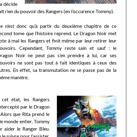
ta décide
ît rien du pouvoir des Rangers (en l’occurence Tommy).
e n’est donc qu’à partir du deuxième chapitre de ce
econd tome que l’histoire reprend. Le Dragon Noir met
ote à mal les Rangers et finit même par leur retirer leur
ouvoirs. Cependant, Tommy reste sain et sauf : le
ragon Noir ne peut pas s’en prendre à lui, car ses
ouvoirs ne sont pas tout à fait identiques à ceux des
utres. En effet, sa transmutation ne se passe pas de la
ême manière.
 cet état, les Rangers
 intercepté par le Dragon
 Alors que Rita prend le
 le monde entier, Tommy
r aider le Ranger Bleu.
 le suivre pour l’assister.