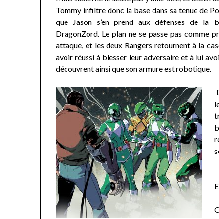
Tommy infiltre donc la base dans sa tenue de Po
que Jason s’en prend aux défenses de la b
DragonZord. Le plan ne se passe pas comme pré
attaque, et les deux Rangers retournent à la ca
avoir réussi à blesser leur adversaire et à lui avoi
découvrent ainsi que son armure est robotique.
l
t
b
r
s
E
O