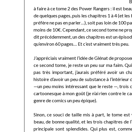
B
à faire à ce tome 2 des Power Rangers : il est be
de quelques pages, puis les chapitres 1 à 4 (et les 
préfère ne pas en parler…), soit pas loin de 100 pa
moins de 10€. Cependant, ce second tome ne prop
dit précédemment, un des chapitres est un épisode
qu’environ 60 pages… Et c’est vraiment très peu.
J’appréciais vraiment l’idée de Glénat de propos
ce second tome, je reste un peu sur ma faim. Quitt
pas très important, j’aurais préféré avoir un ch
histoire d’avoir un peu de substance à l’intérieur
—un peu moins intéressant que le reste —, trois c
cartoonesque à mon goût (je n’ai rien contre le ca
genre de comics un peu épique).
Sinon, ce souci de taille mis à part, le tome est
beau, de bonne qualité, et les trois chapitres de l
principale sont splendides. Qui plus est, comm