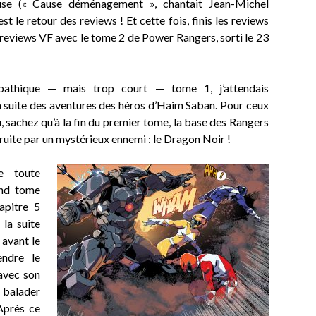
se (« Cause déménagement », chantait Jean-Michel
est le retour des reviews ! Et cette fois, finis les reviews
reviews VF avec le tome 2 de Power Rangers, sorti le 23
athique — mais trop court — tome 1, j’attendais
 suite des aventures des héros d’Haim Saban. Pour ceux
lu, sachez qu’à la fin du premier tome, la base des Rangers
ruite par un mystérieux ennemi : le Dragon Noir !
e toute
ond tome
apitre 5
la suite
 avant le
endre le
 avec son
e balader
 Après ce