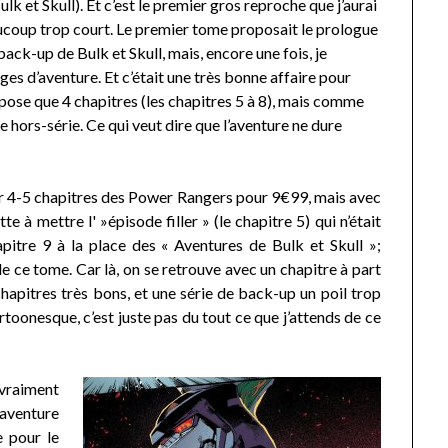
ulk et Skull). Et c’est le premier gros reproche que j’aurai
aucoup trop court. Le premier tome proposait le prologue
back-up de Bulk et Skull, mais, encore une fois, je
ges d’aventure. Et c’était une très bonne affaire pour
ose que 4 chapitres (les chapitres 5 à 8), mais comme
 hors-série. Ce qui veut dire que l’aventure ne dure
er 4-5 chapitres des Power Rangers pour 9€99, mais avec
e à mettre l' »épisode filler » (le chapitre 5) qui n’était
apitre 9 à la place des « Aventures de Bulk et Skull »;
 de ce tome. Car là, on se retrouve avec un chapitre à part
hapitres très bons, et une série de back-up un poil trop
rtoonesque, c’est juste pas du tout ce que j’attends de ce
 vraiment
’aventure
e pour le