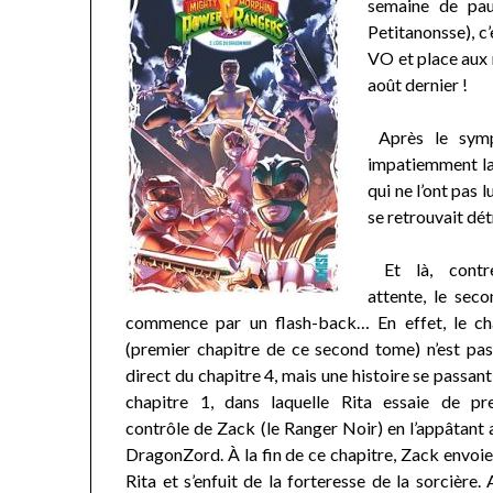
semaine de pau
Petitanonsse), c’
VO et place aux 
août dernier !
Après le symp
impatiemment la
qui ne l’ont pas 
se retrouvait dét
Et là, contr
attente, le sec
commence par un flash-back… En effet, le ch
(premier chapitre de ce second tome) n’est pas 
direct du chapitre 4, mais une histoire se passant
chapitre 1, dans laquelle Rita essaie de pr
contrôle de Zack (le Ranger Noir) en l’appâtant
DragonZord. À la fin de ce chapitre, Zack envoi
Rita et s’enfuit de la forteresse de la sorcière.