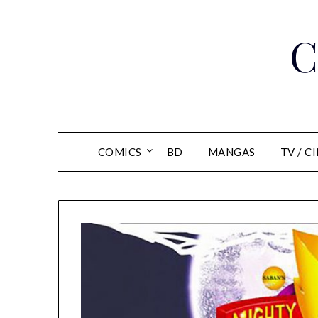
Skip
to
C
content
COMICS
BD
MANGAS
TV / C