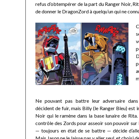
refus d’obtempérer de la part du Ranger Noir, Ri
de donner le DragonZord à quelqu’un qui ne conna
C
s
v
p
D
p
a
m
N
e pouvant pas battre leur adversaire dans
décident de fuir, mais Billy (le Ranger Bleu) est
Noir qui le ramène dans la base lunaire de Rita.
contrôle des Zords pour asseoir son pouvoir sur
— toujours en état de se battre — décide d’alle
Mais Jason ne le laisse pas y aller seul, et choisi de