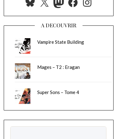
Bluesky
X
Mastodon
Facebook
Instagram
A DECOUVRIR
Vampire State Building
Mages – T2 : Eragan
Super Sons – Tome 4