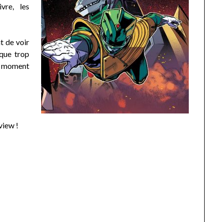
vre, les
.
t de voir
 que trop
n moment
view !