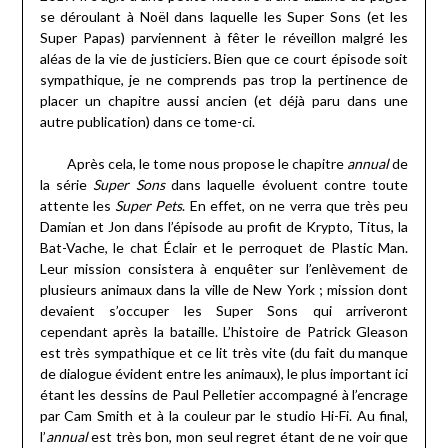
se déroulant à Noël dans laquelle les Super Sons (et les
Super Papas) parviennent à fêter le réveillon malgré les
aléas de la vie de justiciers. Bien que ce court épisode soit
sympathique, je ne comprends pas trop la pertinence de
placer un chapitre aussi ancien (et déjà paru dans une
autre publication) dans ce tome-ci.
Après cela, le tome nous propose le chapitre
annual
de
la série
Super Sons
dans laquelle évoluent contre toute
attente les
Super Pets
. En effet, on ne verra que très peu
Damian et Jon dans l’épisode au profit de Krypto, Titus, la
Bat-Vache, le chat Éclair et le perroquet de Plastic Man.
Leur mission consistera à enquêter sur l’enlèvement de
plusieurs animaux dans la ville de New York ; mission dont
devaient s’occuper les Super Sons qui arriveront
cependant après la bataille. L’histoire de Patrick Gleason
est très sympathique et ce lit très vite (du fait du manque
de dialogue évident entre les animaux), le plus important ici
étant les dessins de Paul Pelletier accompagné à l’encrage
par Cam Smith et à la couleur par le studio Hi-Fi. Au final,
l’
annual
est très bon, mon seul regret étant de ne voir que