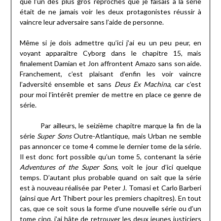
que l’un des plus gros reproches que je faisais à la série
était de ne jamais voir les deux protagonistes réussir à
vaincre leur adversaire sans l’aide de personne.
Même si je dois admettre qu’ici j’ai eu un peu peur, en
voyant apparaître Cyborg dans le chapitre 15, mais
finalement Damian et Jon affrontent Amazo sans son aide.
Franchement, c’est plaisant d’enfin les voir vaincre
l’adversité ensemble et sans
Deus Ex Machina
, car c’est
pour moi l’intérêt premier de mettre en place ce genre de
série.
Par ailleurs, le seizième chapitre marque la fin de la
série
Super Sons
Outre-Atlantique, mais Urban ne semble
pas annoncer ce tome 4 comme le dernier tome de la série.
Il est donc fort possible qu’un tome 5, contenant la série
Adventures of the Super Sons
, voit le jour d’ici quelque
temps. D’autant plus probable quand on sait que la série
est à nouveau réalisée par Peter J. Tomasi et Carlo Barberi
(ainsi que Art Thibert pour les premiers chapitres). En tout
cas, que ce soit sous la forme d’une nouvelle série ou d’un
tome cinq, j’ai hâte de retrouver les deux jeunes justiciers