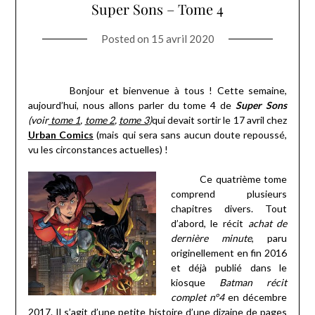
Super Sons – Tome 4
Posted on
15 avril 2020
Bonjour et bienvenue à tous ! Cette semaine,
aujourd’hui, nous allons parler du tome 4 de
Super Sons
(voir
tome 1
,
tome 2
,
tome 3
)
qui devait sortir le 17 avril chez
Urban Comics
(mais qui sera sans aucun doute repoussé,
vu les circonstances actuelles) !
Ce quatrième tome
comprend plusieurs
chapitres divers. Tout
d’abord, le récit
achat de
dernière minute
, paru
originellement en fin 2016
et déjà publié dans le
kiosque
Batman récit
complet n°4
en décembre
2017. Il s’agit d’une petite histoire d’une dizaine de pages