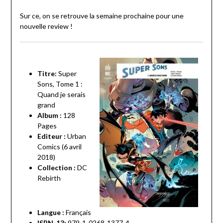
Sur ce, on se retrouve la semaine prochaine pour une
nouvelle review !
Titre:
Super
Sons, Tome 1 :
Quand je serais
grand
Album :
128
Pages
Editeur :
Urban
Comics (6 avril
2018)
Collection :
DC
Rebirth
Langue :
Français
ISBN-13:
979-1-0268-1377-4