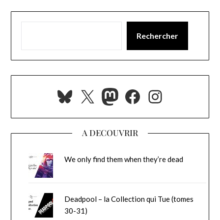
Rechercher
Bluesky
X
Mastodon
Facebook
Instagra
A DECOUVRIR
We only find them when they’re dead
Deadpool – la Collection qui Tue (tomes
30-31)