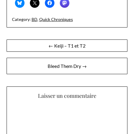
Category:
BD
,
Quick Chroniques
Navigation
← Keiji – T1 et T2
de
l’article
Bleed Them Dry →
Laisser un commentaire