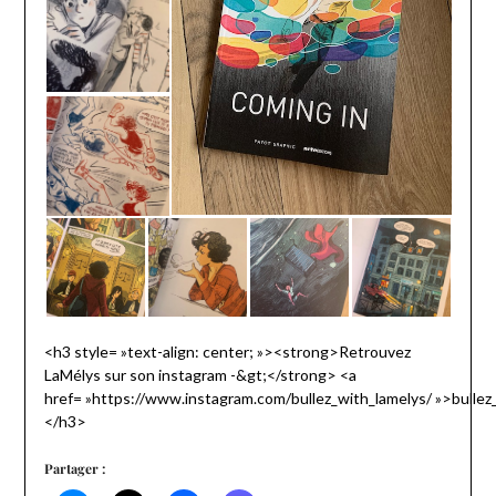
<h3 style= »text-align: center; »><strong>Retrouvez
LaMélys sur son instagram -&gt;</strong> <a
href= »https://www.instagram.com/bullez_with_lamelys/ »>bullez
</h3>
Partager :