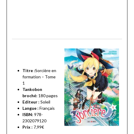
Titre :
Sorcière en
formation – Tome
1
Tankobon
broché:
180 pages
Editeur :
Soleil
Langue :
Français
ISBN:
978-
2302079120
Prix :
7,99€