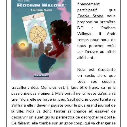
financement
participatif
que
TeeNa Stone
nous
propose sa première
B.D : Rodham
Willows. Il était
temps pour nous de
nous pencher enfin
sur l’œuvre au pitch
alléchant…
Nola est étudiante
en socio, alors que
tous ses copains
travaillent déjà. Qui plus est, il faut être franc, ça ne la
passionne pas vraiment. Mais bon, il ne lui reste qu’un an à
tirer, alors elle se force un peu. Sauf qu’une opportunité va
s’offrir à elle : devenir pigiste pour le plus grand journal de
la ville. Nola va donc tenter sa chance et essayer de
découvrir un sujet qui lui permettra de décrocher le poste.
Ce faisant, elle tombe sur un
gros
coup, qui va changer sa