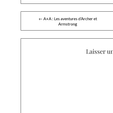
Navigation
← A+A : Les aventures d’Archer et
Armstrong
de
l’article
Laisser u