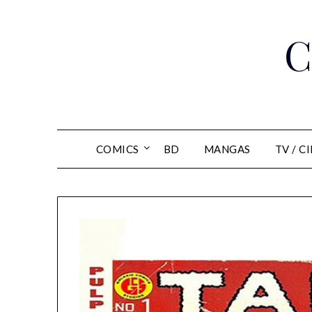
Skip
to
C
content
COMICS
BD
MANGAS
TV / C