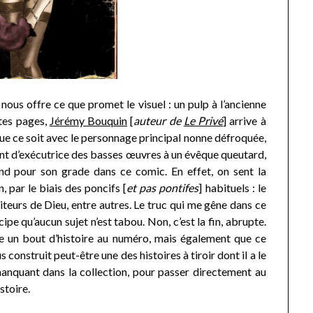
 nous offre ce que promet le visuel : un pulp à l’ancienne
ites pages,
Jérémy Bouquin
[
auteur de
Le Privé
] arrive à
 Que ce soit avec le personnage principal nonne défroquée,
ant d’exécutrice des basses œuvres à un évêque queutard,
rend pour son grade dans ce comic. En effet, on sent la
n, par le biais des poncifs [
et pas pontifes
] habituels : le
viteurs de Dieu, entre autres. Le truc qui me gêne dans ce
cipe qu’aucun sujet n’est tabou. Non, c’est la fin, abrupte.
ue un bout d’histoire au numéro, mais également que ce
onstruit peut-être une des histoires à tiroir dont il a le
manquant dans la collection, pour passer directement au
stoire.