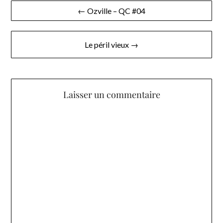
Navigation
← Ozville – QC #04
de
l’article
Le péril vieux →
Laisser un commentaire