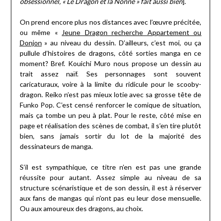
obsessionnel, « Le Dragon et la Nonne » fait aussi bien
].
On prend encore plus nos distances avec l’œuvre précitée,
ou même «
Jeune Dragon recherche Appartement ou
Donjon
» au niveau du dessin. D’ailleurs, c’est moi, ou ça
pullule d’histoires de dragons, côté sorties manga en ce
moment? Bref. Kouichi Muro nous propose un dessin au
trait assez naïf. Ses personnages sont souvent
caricaturaux, voire à la limite du ridicule pour le scooby-
dragon. Reiko n’est pas mieux lotie avec sa grosse tête de
Funko Pop. C’est censé renforcer le comique de situation,
mais ça tombe un peu à plat. Pour le reste, côté mise en
page et réalisation des scènes de combat, il s’en tire plutôt
bien, sans jamais sortir du lot de la majorité des
dessinateurs de manga.
S’il est sympathique, ce titre n’en est pas une grande
réussite pour autant. Assez simple au niveau de sa
structure scénaristique et de son dessin, il est à réserver
aux fans de mangas qui n’ont pas eu leur dose mensuelle.
Ou aux amoureux des dragons, au choix.