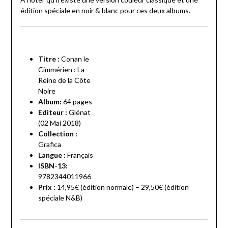
édition spéciale en noir & blanc pour ces deux albums.
Titre :
Conan le
Cimmérien : La
Reine de la Côte
Noire
Album:
6
4 pages
Editeur :
Glénat
(02 Mai 2018)
Collection :
Grafica
Langue :
Français
ISBN-13:
9782344011966
Prix :
14,95€ (édition normale) – 29,50€ (édition
spéciale N&B)