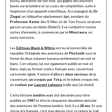
bossu, laborantin de son état, qui gagne des pouvoirs
basés sur la lumière et un corps de compétition, suite à
l’explosion d’un appareil scientifique. Accompagné du
Dr
Ziegel,
un télépathe relativement âgé, pendant du
Professeur Xavier
des X-Men, et de Tom Pouce, un jeune
garçon un peu acrobate (Robin?), il va combattre toutes
sortes d’ennemis, à commencer par le
Minotaure
, un
extra-terrestre.
Les
Éditions Black & White
ont eu la bonne idée de
republier l’intégrale des aventures de
Photonik
sous la
forme de deux volumes luxueux entièrement en noir et
blanc. Cet volume, lui, est également publié en noir et
blanc, mais au format comics français avec couverture
cartonnée rigide. Il existe d’ailleurs
deux versions
de la
couverture,
un croquis par Tota
, et le même croquis mis
en
couleur par
Laurent Lefeuvre
(celle que j’ai choisi).
Cette histoire
inédite
avait été dessinée pour être
publiée en
1987
et être le cinquante-deuxième épisode
des aventures de l’homme lumière. Soit, il y a
28 ans
. Et une
chose m’a frappée, c’est que depuis tout ce temps le trait