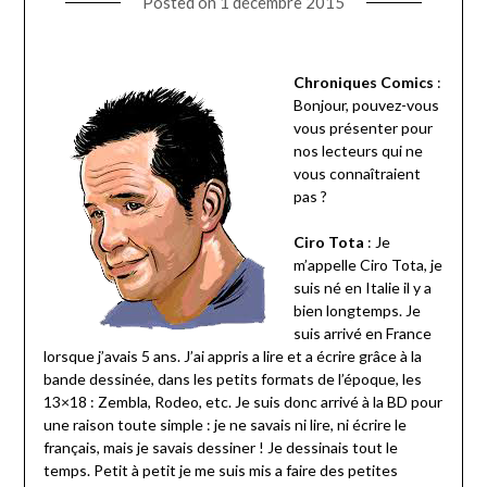
Posted on
1 décembre 2015
Chroniques Comics
:
Bonjour, pouvez-vous
vous présenter pour
nos lecteurs qui ne
vous connaîtraient
pas ?
Ciro Tota
: Je
m’appelle Ciro Tota, je
suis né en Italie il y a
bien longtemps. Je
suis arrivé en France
lorsque j’avais 5 ans. J’ai appris a lire et a écrire grâce à la
bande dessinée, dans les petits formats de l’époque, les
13×18 : Zembla, Rodeo, etc. Je suis donc arrivé à la BD pour
une raison toute simple : je ne savais ni lire, ni écrire le
français, mais je savais dessiner ! Je dessinais tout le
temps. Petit à petit je me suis mis a faire des petites