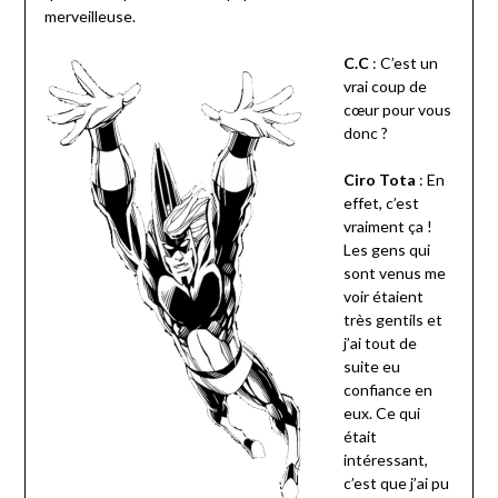
merveilleuse.
C.C
: C’est un
vrai coup de
cœur pour vous
donc ?
Ciro Tota
: En
effet, c’est
vraiment ça !
Les gens qui
sont venus me
voir étaient
très gentils et
j’ai tout de
suite eu
confiance en
eux. Ce qui
était
intéressant,
c’est que j’ai pu