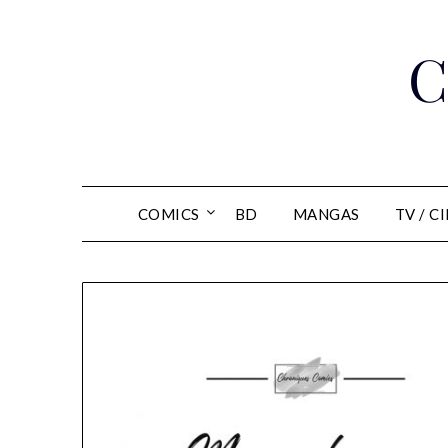
Skip
to
C
content
COMICS
BD
MANGAS
TV / C