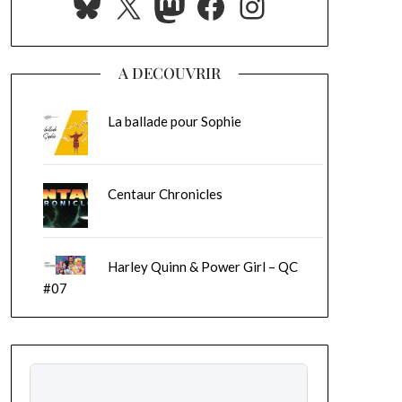
Bluesky
X
Mastodon
Facebook
Instagram
A DECOUVRIR
La ballade pour Sophie
Centaur Chronicles
Harley Quinn & Power Girl – QC
#07