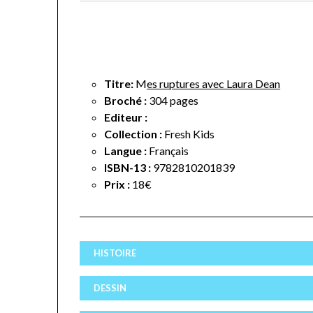
Titre:
M
es ruptures avec Laura Dean
Broché :
304 pages
Editeur :
Collection :
Fresh Kids
Langue :
Français
ISBN-13 :
9782810201839
Prix :
18€
HISTOIRE
DESSIN