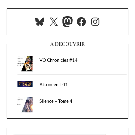
Bluesky
X
Mastodon
Facebook
Instagra
A DECOUVRIR
VO Chronicles #14
Attoneen T01
Silence – Tome 4