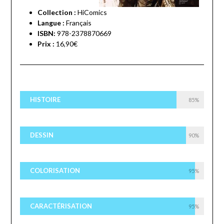
Collection :
HiComics
Langue :
Français
ISBN:
978-2378870669
Prix :
16,90€
HISTOIRE
85%
DESSIN
90%
COLORISATION
95%
CARACTÉRISATION
95%