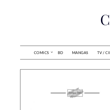
Skip
to
C
content
COMICS
BD
MANGAS
TV / C