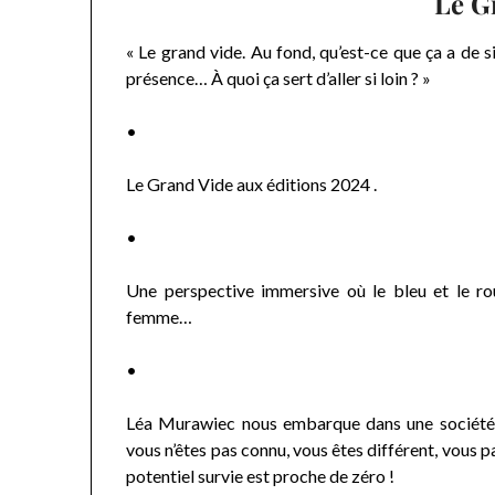
Le G
« Le grand vide. Au fond, qu’est-ce que ça a de s
présence… À quoi ça sert d’aller si loin ? »
•
Le Grand Vide aux éditions 2024 .
•
Une perspective immersive où le bleu et le rou
femme…
•
Léa Murawiec nous embarque dans une société f
vous n’êtes pas connu, vous êtes différent, vous 
potentiel survie est proche de zéro !