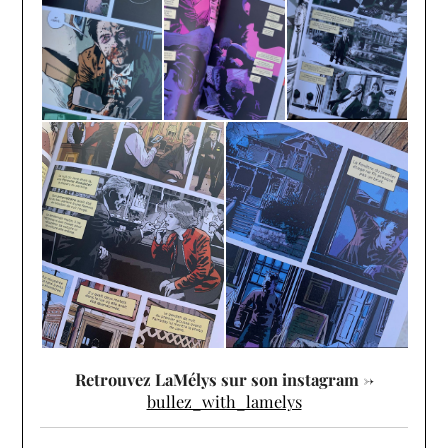
Retrouvez LaMélys sur son instagram ->
bullez_with_lamelys