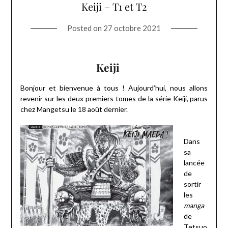
Keiji – T1 et T2
Posted on
27 octobre 2021
Keiji
Bonjour et bienvenue à tous ! Aujourd’hui, nous allons
revenir sur les deux premiers tomes de la série Keiji, parus
chez Mangetsu le 18 août dernier.
Dans
sa
lancée
de
sortir
les
manga
de
Tetsuo