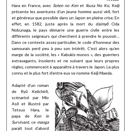
Hara en France, avec
Soten no Ken
et
Ikusa No Ko
, Keiji
présente les aventures d’un jeune homme aussi viril, fort
et généreux que possible dans un Japon en pleine crise. En
effet, en 1582, juste après la mort du
daimyō
Oda
Nobunaga, le pays démarre une guerre civile entre les
différents seigneurs qui cherchent à prendre le pouvoir…
Dans ce contexte assez particulier, le code d’honneur des
samouraïs perd peu à peu son intérêt. C’est alors qu’en
marge de la société, les « Kabukis-monos », des guerriers
extravagants, insolents et ne suivant que leurs propres
règles, commencent à apparaître à travers le Japon. Le plus
connu et le plus fort d’entre eux se nomme Keiji Maeda.
Adapté d’un roman
de Ryū Keiichirō,
scénarisé par Mio
Asō et illustré par
Tetsuo Hara, le
papa de
Ken le
Survivant
, ce
manga
paraît tout d’abord