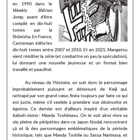
en 1990 dans le
Weekly Shōnen
Jump
, avant d’être
compilé en dix-huit
tomes par la
Shūeisha. En France,
Casterman édite les
dix-huit tomes entre 2007 et 2010. Et en 2021, Mangetsu
vient rééditer la série (et combattre un peu la spéculation),
lui donnant une nouvelle jeunesse et un format bien
travaillé et peaufiné.
Au niveau de l’histoire, on suit donc le personnage
improbablement puissant et démesuré de Keiji qui,
rattrapé par son grand cœur, finira toujours par faire ce qui
est juste, même s’il semble à première vue désinvolte et
égoïste. Ce dernier est d’ailleurs inspiré d’un véritable
kabuki-mono
: Maeda Toshimasu. On le voit ainsi vivre sa
vie, pleine de péripéties dans ce Japon féodal, rencontrant
çà et là des personnages emblématiques de la période
historique, tels que Maeda Toshiie ou Sassa Narimasa, et