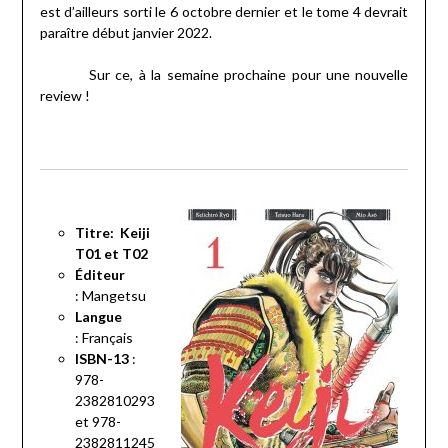
est d’ailleurs sorti le 6 octobre dernier et le tome 4 devrait
paraître début janvier 2022.
Sur ce, à la semaine prochaine pour une nouvelle
review !
Titre: Keiji
T01 et T02
Éditeur
:
Mangetsu
Langue
:
Français
ISBN-13
:
978-
2382810293
et 978-
2382811245