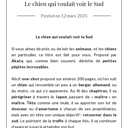
Le chien qui voulait voir le Sud
Posted on
12 mars 2025
Le chien qui voulait voir le Sud
Si vous aimez de près ou de loin les
animaux
, et les
chiens
en particulier, ce titre est fait pour vous. Proposé par
Akata
, qui, comme bien souvent, déniche de
petites
pépites incroyables
.
Récit
one-shot
proposé sur environ 200 pages, où l’on suit
un
chien
qui ressemble un peu à un
berger allemand
, ou
du moins, ce qui s’y apparente. Au fil des
chapitres
, il va
pérégriner
à travers le
Japon
, passant de «
maître
» en
maître
.
Têtu
comme une mule, il va apporter son lot de
douceur
ou d’
amertume
à chacun de ses propriétaires,
mais avec en tête son unique objectif :
retourner dans le
sud
. Le pointant de la
truffe
à chaque fois, il va continuer
d’avancer jusqu’à atteindre son but.