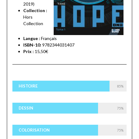
2019)
Collection :
Hors
Collection
Langue :
Français
ISBN-10:
9782344031407
Prix :
15,50€
HISTOIRE
85%
DESSIN
75%
COLORISATION
75%