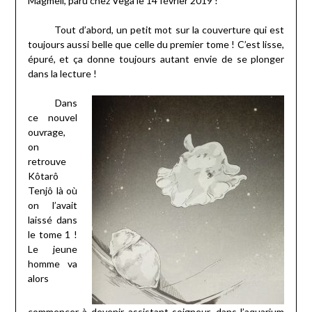
Magmell, paru chez Vega le 14 février 2019 !
Tout d’abord, un petit mot sur la couverture qui est
toujours aussi belle que celle du premier tome ! C’est lisse,
épuré, et ça donne toujours autant envie de se plonger
dans la lecture !
Dans
ce nouvel
ouvrage,
on
retrouve
Kôtarô
Tenjô là où
on l’avait
laissé dans
le tome 1 !
Le jeune
homme va
alors
commencer à devenir assistant-soigneur, dans l’aquarium