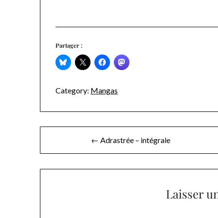
Partager :
Category:
Mangas
Navigation
← Adrastrée – intégrale
de
l’article
Laisser u