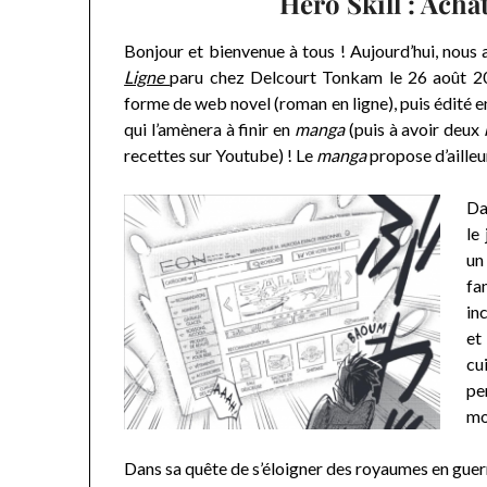
Hero Skill : Ach
Bonjour et bienvenue à tous ! Aujourd’hui, nous
Ligne
paru chez Delcourt Tonkam le 26 août 2
forme de web novel (roman en ligne), puis édité e
qui l’amènera à finir en
manga
(puis à avoir deux
recettes sur Youtube) ! Le
manga
propose d’aille
Da
le
un
fa
in
et
cu
pe
mo
Dans sa quête de s’éloigner des royaumes en guer