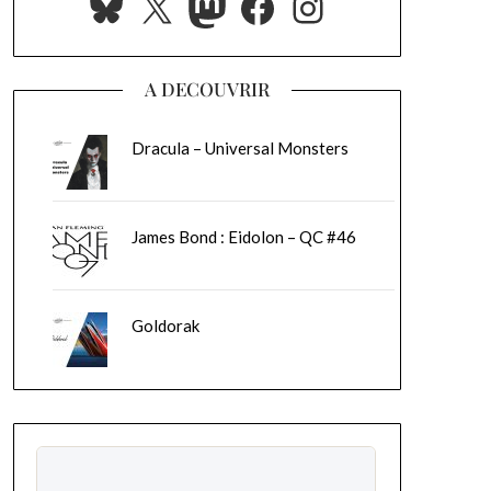
Bluesky
X
Mastodon
Facebook
Instagram
A DECOUVRIR
Dracula – Universal Monsters
James Bond : Eidolon – QC #46
Goldorak