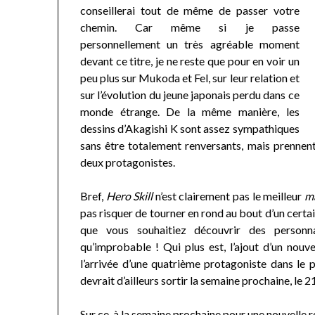
conseillerai tout de même de passer votre
chemin. Car même si je passe
personnellement un très agréable moment
devant ce titre, je ne reste que pour en voir un
peu plus sur Mukoda et Fel, sur leur relation et
sur l’évolution du jeune japonais perdu dans ce
monde étrange. De la même manière, les
dessins d’Akagishi K sont assez sympathiques
sans être totalement renversants, mais prennent 
deux protagonistes.
Bref,
Hero Skill
n’est clairement pas le meilleur
m
pas risquer de tourner en rond au bout d’un certain
que vous souhaitiez découvrir des personn
qu’improbable ! Qui plus est, l’ajout d’un nou
l’arrivée d’une quatrième protagoniste dans le p
devrait d’ailleurs sortir la semaine prochaine, le 2
Sur ce, à la semaine prochaine pour une nouvelle r