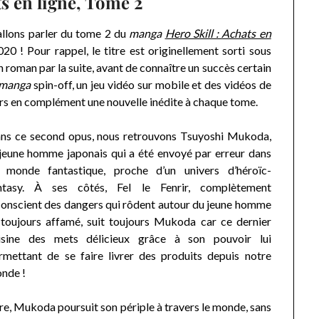
ats en ligne, Tome 2
 allons parler du tome 2 du
manga
Hero Skill : Achats en
020
! Pour rappel, le titre est originellement sorti sous
n roman par la suite, avant de connaître un succès certain
manga
spin-off, un jeu vidéo sur mobile et des vidéos de
urs en complément une nouvelle inédite à chaque tome.
ns ce second opus, nous retrouvons Tsuyoshi Mukoda,
 jeune homme japonais qui a été envoyé par erreur dans
 monde fantastique, proche d’un univers d’héroïc-
ntasy. À ses côtés, Fel le Fenrir, complètement
conscient des dangers qui rôdent autour du jeune homme
 toujours affamé, suit toujours Mukoda car ce dernier
isine des mets délicieux grâce à son pouvoir lui
rmettant de se faire livrer des produits depuis notre
nde !
re, Mukoda poursuit son périple à travers le monde, sans