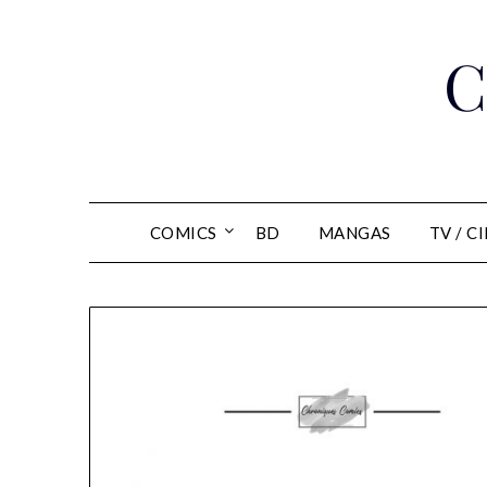
Skip
to
C
content
COMICS
BD
MANGAS
TV / C