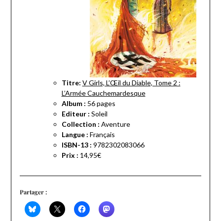
Titre:
V Girls, L’Œil du Diable, Tome 2 :
L’Armée Cauchemardesque
Album :
56 pages
Editeur :
Soleil
Collection :
Aventure
Langue :
Français
ISBN-13 :
9782302083066
Prix :
14,95€
Partager :