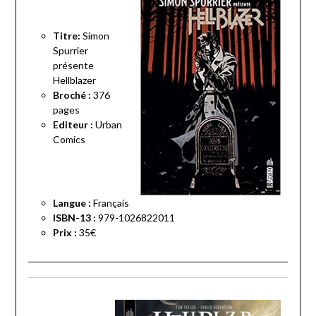
Titre:
Simon
Spurrier
présente
Hellblazer
Broché :
376
pages
Editeur :
Urban
Comics
Langue :
Français
ISBN-13 :
979-1026822011
Prix :
35€