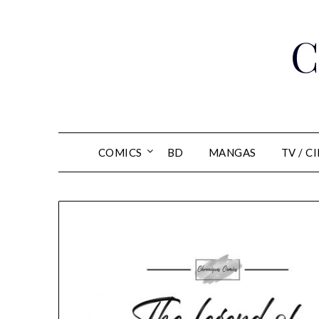
Skip
to
C
content
COMICS
BD
MANGAS
TV / C