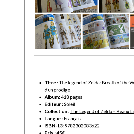
Titre :
The legend of Zelda: Breath of the Wi
d’un prodige
Album:
418 pages
Editeur :
Soleil
Collection :
The Legend of Zelda – Beaux Li
Langue :
Français
ISBN-13:
9782302083622
Prix :
45€