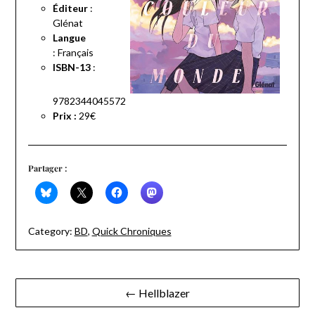
Éditeur
:
Glénat
Langue
:
Français
ISBN-13
:
9782344045572
Prix :
29€
Partager :
Category:
BD
,
Quick Chroniques
Navigation
← Hellblazer
de