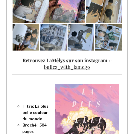
Retrouvez LaMélys sur son instagram ->
bullez_with_lamelys
Titre: La plus
belle couleur
du monde
Broché
: 584
pages