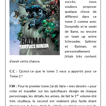
succès, nous
voulions proposer
quelque chose de
diffèrent dans ce
tome 2 comme avec
Donatello et le venin
de Bane, ou encore
un team up entre
Schroeder, Splinter
et Batman, et
personnellement
j’étais très content
d’avoir cette chance.
C.C :
Qu’est-ce que le tome 1 vous a apporté pour ce
Tome 2 ?
F.W :
Pour le premier tome j’ai dû faire « mes devoirs » pour
créer et travailler sur les spécifiques design de chaque
er
personnage, les détails, les armes, de fait le 1
volume été
très studieux, le second est vraiment plus facile étant
donné que la base était là, c’était un plaisir pour moi de