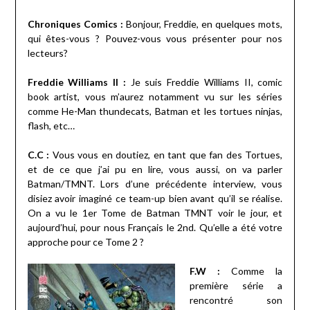
Chroniques Comics :
Bonjour, Freddie, en quelques mots,
qui êtes-vous ? Pouvez-vous vous présenter pour nos
lecteurs?
Freddie Williams II :
Je suis Freddie Williams II, comic
book artist, vous m’aurez notamment vu sur les séries
comme He-Man thundecats, Batman et les tortues ninjas,
flash, etc…
C.C :
Vous vous en doutiez, en tant que fan des Tortues,
et de ce que j’ai pu en lire, vous aussi, on va parler
Batman/TMNT. Lors d’une précédente interview, vous
disiez avoir imaginé ce team-up bien avant qu’il se réalise.
On a vu le 1er Tome de Batman TMNT voir le jour, et
aujourd’hui, pour nous Français le 2nd. Qu’elle a été votre
approche pour ce Tome 2 ?
F.W :
Comme la
première série a
rencontré son