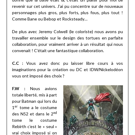
revenir sur cet univers. J’ai pu concentre sur de nouveaux
personnages plus gros, plus forts, plus fous, plus tout !
Comme Bane ou Bebop et Rocksteady…
De plus avec Jeremy Colwell (le coloriste) nous avons pu
travailler ensemble sur le design des tortues en parfaite
collaboration, pour vraiment arriver à un résultat qui nous
convenait ! C’était une fantastique collaboration.
C.C :
Vous avez donc pu laisser libre cours à vos
imaginations pour la création ou DC et IDW/Nickelodéon
vous ont imposé des choix ?
F.W :
Nous avions
totale liberté, mis à part
pour Batman qui lors du
er
1
tome a le costume
nd
des N52 et dans le 2
tome le costume
Rebirth c’est le « seul »
vrai choix imposé si on