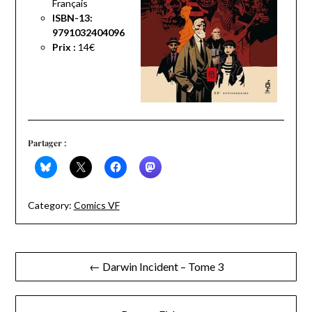
Français
ISBN-13:
9791032404096
Prix :
14€
Partager :
Category:
Comics VF
Navigation
← Darwin Incident – Tome 3
de