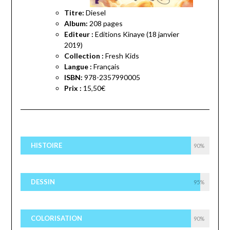
Titre:
Diesel
Album:
208 pages
Editeur :
Editions Kinaye (18 janvier
2019)
Collection :
Fresh Kids
Langue :
Français
ISBN:
978-2357990005
Prix :
15,50€
HISTOIRE
90%
DESSIN
95%
COLORISATION
90%