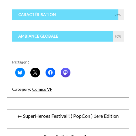
CARACTÉRISATION
95%
AMBIANCE GLOBALE
90%
Partager :
Category:
Comics VF
Navigation
← SuperHeroes Festival ! ( PopCon ) 1ere Edition
de
l’article